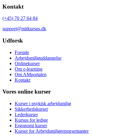
Kontakt
(+45) 70 27 64 84
support@mitkursus.dk
Udforsk
Forside
Arbejdsmiljøuddannelse
Onlinekurser
Om e-learning
Om AMportalen
Kontakt
Vores online kurser
Kurser i psykisk arbejdsmiljø
Sikkerhedskurser
Lederkurser
Kursus for ledige
Ergonomi kurser
Kurser for Arbejdsmiljørepræsentanter