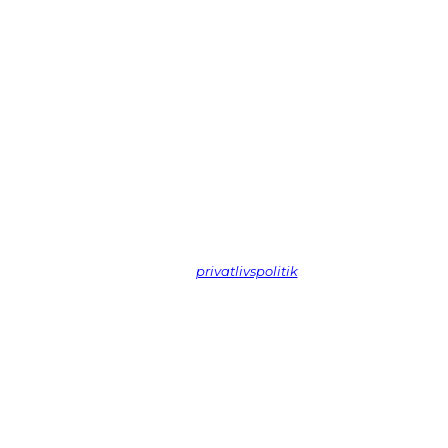
Vi spammer ikke! Læs vores
privatlivspolitik
hvis du vil vide mere.