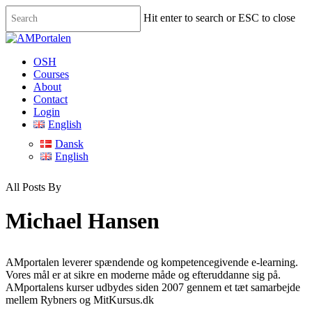
Skip
Hit enter to search or ESC to close
to
main
Close
content
Search
Menu
OSH
Courses
About
Contact
Login
English
Dansk
English
All Posts By
Michael Hansen
AMportalen leverer spændende og kompetencegivende e-learning.
Vores mål er at sikre en moderne måde og efteruddanne sig på.
AMportalens kurser udbydes siden 2007 gennem et tæt samarbejde
mellem Rybners og MitKursus.dk