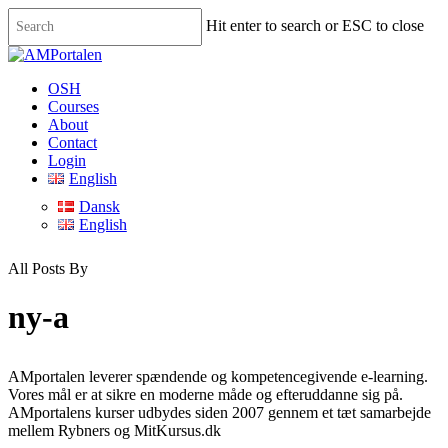
Skip
Hit enter to search or ESC to close
to
main
Close
content
Search
Menu
OSH
Courses
About
Contact
Login
English
Dansk
English
All Posts By
ny-a
AMportalen leverer spændende og kompetencegivende e-learning.
Vores mål er at sikre en moderne måde og efteruddanne sig på.
AMportalens kurser udbydes siden 2007 gennem et tæt samarbejde
mellem Rybners og MitKursus.dk