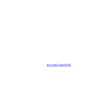
Vi spammer ikke! Læs vores
privatlivspolitik
hvis du vil vide mere.