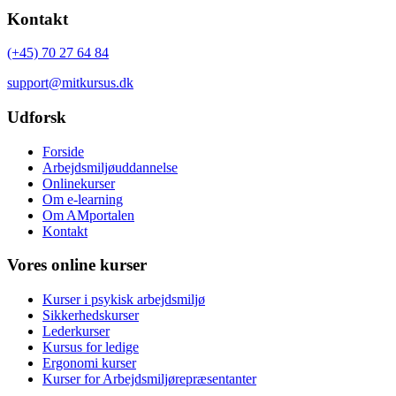
Kontakt
(+45) 70 27 64 84
support@mitkursus.dk
Udforsk
Forside
Arbejdsmiljøuddannelse
Onlinekurser
Om e-learning
Om AMportalen
Kontakt
Vores online kurser
Kurser i psykisk arbejdsmiljø
Sikkerhedskurser
Lederkurser
Kursus for ledige
Ergonomi kurser
Kurser for Arbejdsmiljørepræsentanter