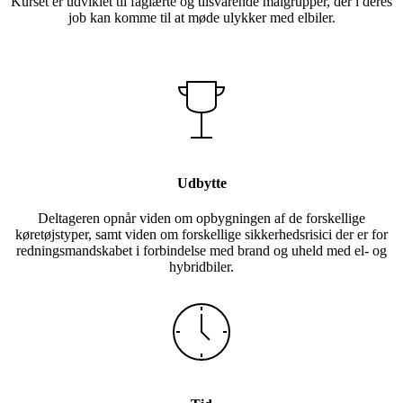
Kurset er udviklet til faglærte og tilsvarende målgrupper, der i deres
job kan komme til at møde ulykker med elbiler.
Udbytte
Deltageren opnår viden om opbygningen af de forskellige
køretøjstyper, samt viden om forskellige sikkerhedsrisici der er for
redningsmandskabet i forbindelse med brand og uheld med el- og
hybridbiler.