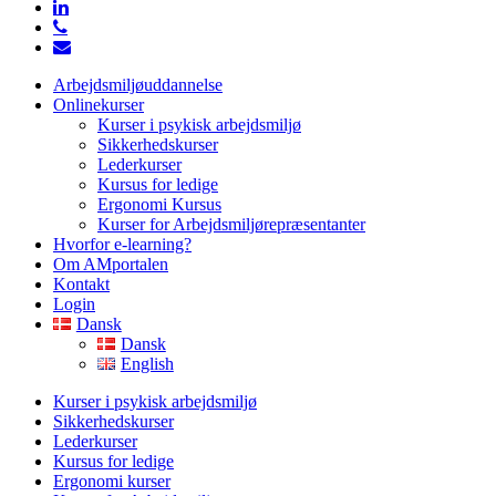
linkedin
phone
email
Close
Arbejdsmiljøuddannelse
Menu
Onlinekurser
Kurser i psykisk arbejdsmiljø
Sikkerhedskurser
Lederkurser
Kursus for ledige
Ergonomi Kursus
Kurser for Arbejdsmiljørepræsentanter
Hvorfor e-learning?
Om AMportalen
Kontakt
Login
Dansk
Dansk
English
Kurser i psykisk arbejdsmiljø
Sikkerhedskurser
Lederkurser
Kursus for ledige
Ergonomi kurser