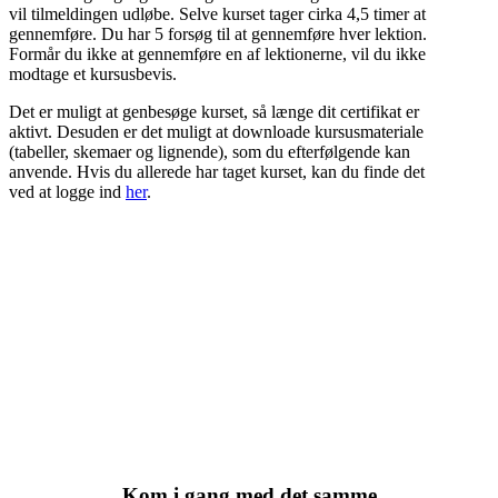
vil tilmeldingen udløbe. Selve kurset tager cirka 4,5 timer at
gennemføre. Du har 5 forsøg til at gennemføre hver lektion.
Formår du ikke at gennemføre en af lektionerne, vil du ikke
modtage et kursusbevis.
Det er muligt at genbesøge kurset, så længe dit certifikat er
aktivt. Desuden er det muligt at downloade kursusmateriale
(tabeller, skemaer og lignende), som du efterfølgende kan
anvende. Hvis du allerede har taget kurset, kan du finde det
ved at logge ind
her
.
Har I mange tilmeldinger, så udfyld denne
blanket og send til vores support
Download
Kom i gang med det samme