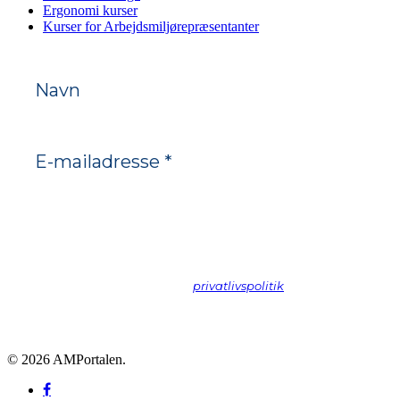
Ergonomi kurser
Kurser for Arbejdsmiljørepræsentanter
Vi spammer ikke! Læs vores
privatlivspolitik
hvis du vil vide
mere.
© 2026 AMPortalen.
facebook