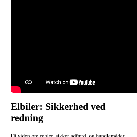
Elbiler: Sikkerhed ved
redning
Få viden om regler, sikker adfærd, og handlemåder