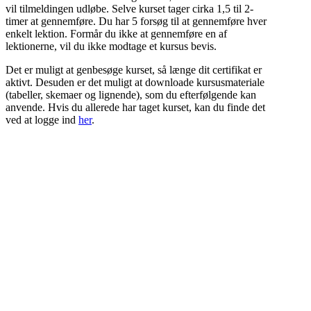
vil tilmeldingen udløbe. Selve kurset tager cirka 1,5 til 2-
timer at gennemføre. Du har 5 forsøg til at gennemføre hver
enkelt lektion. Formår du ikke at gennemføre en af
lektionerne, vil du ikke modtage et kursus bevis.
Det er muligt at genbesøge kurset, så længe dit certifikat er
aktivt. Desuden er det muligt at downloade kursusmateriale
(tabeller, skemaer og lignende), som du efterfølgende kan
anvende. Hvis du allerede har taget kurset, kan du finde det
ved at logge ind
her
.
Har I mange tilmeldinger, så udfyld og send
denne blanket til vores support
Download