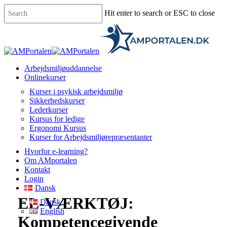
Skip
Hit enter to search or ESC to close
to
main
Close
content
Search
Menu
Arbejdsmiljøuddannelse
Onlinekurser
Kurser i psykisk arbejdsmiljø
Sikkerhedskurser
Lederkurser
Kursus for ledige
Ergonomi Kursus
Kurser for Arbejdsmiljørepræsentanter
Hvorfor e-learning?
Om AMportalen
Kontakt
Login
Dansk
EL-VÆRKTØJ:
Dansk
English
Kompetencegivende