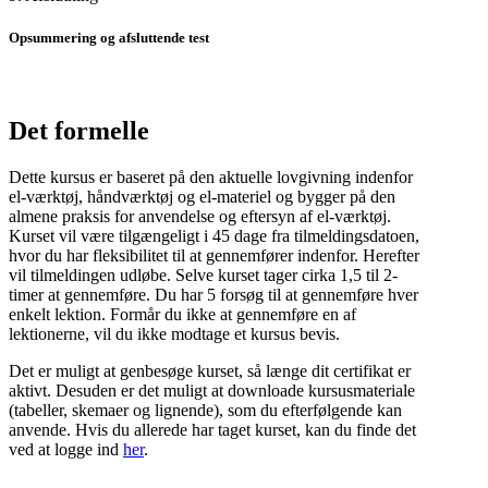
Opsummering og afsluttende test
Det formelle
Dette kursus er baseret på den aktuelle lovgivning indenfor
el-værktøj, håndværktøj og el-materiel og bygger på den
almene praksis for anvendelse og eftersyn af el-værktøj.
Kurset vil være tilgængeligt i 45 dage fra tilmeldingsdatoen,
hvor du har fleksibilitet til at gennemfører indenfor. Herefter
vil tilmeldingen udløbe. Selve kurset tager cirka 1,5 til 2-
timer at gennemføre. Du har 5 forsøg til at gennemføre hver
enkelt lektion. Formår du ikke at gennemføre en af
lektionerne, vil du ikke modtage et kursus bevis.
Det er muligt at genbesøge kurset, så længe dit certifikat er
aktivt. Desuden er det muligt at downloade kursusmateriale
(tabeller, skemaer og lignende), som du efterfølgende kan
anvende. Hvis du allerede har taget kurset, kan du finde det
ved at logge ind
her
.